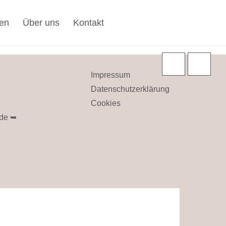
chließenden-Tag ein (empfohlen)
en
Über uns
Kontakt
Impressum
Datenschutzerklärung
Cookies
.de
➥